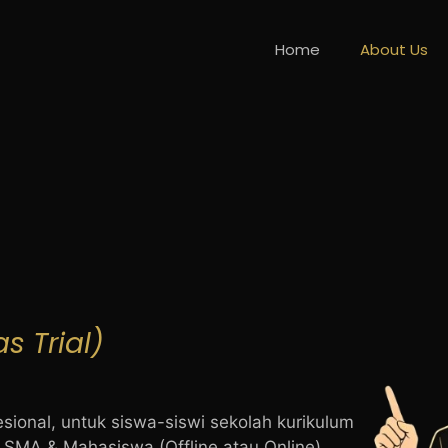
Home
About Us
as Trial)
esional, untuk siswa-siswi sekolah kurikulum
P SMA & Mahasiswa (Offline atau Online)