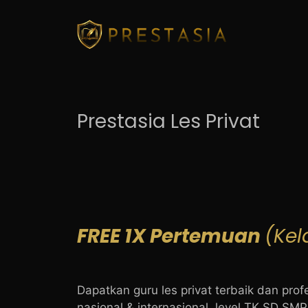
Skip
to
content
Prestasia Les Privat
FREE 1X Pertemuan
(Kel
Dapatkan guru les privat terbaik dan prof
nasional & internasional, level TK SD SM